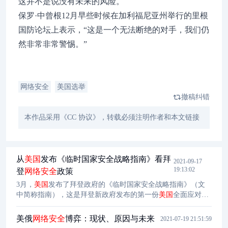
这并不是说没有未来的风险。
保罗·中曾根12月早些时候在加利福尼亚州举行的里根
国防论坛上表示，“这是一个无法断绝的对手，我们仍
然非常非常警惕。”
网络安全
美国选举
撤稿纠错
本作品采用《CC 协议》，转载必须注明作者和本文链接
从
美国
发布《临时国家安全战略指南》看拜
2021-09-17
19:13:02
登
网络安全
政策
3月，
美国
发布了拜登政府的《临时国家安全战略指南》（文
中简称指南），这是拜登新政府发布的第一份
美国
全面应对国
际国内局势的政策性指导文件。该指南概述了拜登政府的网络
战略，拜登政府的网络战略不仅反映了
美国
外交政策，还折射
美俄
网络安全
博弈：现状、原因与未来
2021-07-19 21:51:59
出国家安全愿景中的意识形态、地缘政治、技术和外交支柱。