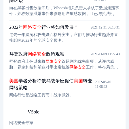
踪诉讼
动。APT28攻击方式大胆激进，会直接针对远程代码执行零日
而在黑客出售数据库后，Whoosh相关负责人承认了数据泄露事
等重大漏洞进行攻击，或通过鱼叉式网络钓鱼获取管
件，并称数据泄露事件未影响用户敏感数据，且已与执法机构
合作阻止数据泄露。Xenomorph银行木马于2022年2月被首次发
现，当时该恶意软件被用于攻击 56 家欧洲银行，以及从其客
2022年
网络安全
行业将如何发展？
2021-12-31 06:10:31
户的设备中窃取敏感信息。
过去一年漏洞和攻击媒介格外突出，它们将推动行业趋势并直
接影响2022年的全球安全预测。
拜登政府
网络安全
政策观察
2021-11-09 11:27:43
拜登政府上任以来将
网络安全
议题列为优先事项，从评估威
胁、界定利益和塑造对手出发统筹
网络安全
工作，将布局关键
基础设施保护、供应链安全以及新技术发展作为治网重点，并
加强部门协调、公私合作以及国际协同打造网络空间“全政
美国
学者分析称俄乌战争应促使
美国
转变
2022-05-10
府”“全国家”“全系统”模式，拜登政府的网络空间战略初具雏
11:08:23
网络策略
形。与特朗普政府类似，拜登政府
网络安全
举措深受“深层国
网络行动是战略工具而非战争武器。
家”部门影响，从“大国竞争”角度塑造网络空间，频繁使用“点
名和羞辱” 以及制
VSole
网络安全专家