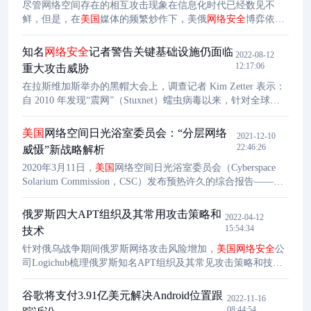
尽管网络空间存在的相互攻击现象在信息化时代已经数见不
SolarWinds和微软黑客事件给
美国
网络安全
带来了巨大的冲
鲜，但是，在
美国
媒体的频繁炒作下，美俄
网络安全
博弈依然
击，暴露出了
美国
网络安全
防御方面的不足，也成为了拜登执
成为2021 年上半年的焦点。国家间的网络攻击事件再次引发全
政后的当务之急
球对
网络安全
领域的关注。2021 年上半年，美俄网络攻击的特
知名
网络安全
记者警告关键基础设施仍面临
2022-08-12
点、高频度美俄
网络安全
事件的出现以及美俄在
网络安全
领域
12:17:06
重大攻击威胁
双边关系的未来趋势等问题，值得关注。
在拉斯维加斯举办的黑帽大会上，调查记者 Kim Zetter 表示：
自 2010 年发现“震网”（Stuxnet）蠕虫病毒以来，针对全球石
油 / 天然气管道、电力 / 水厂、以及其它基础设施计算机系统
的攻击有急剧增加。但若人们能够积极落实必要的预防措施，
美国
网络空间日光浴室委员会：“分层网络
2021-12-10
去年针对 Colonial Pipeline 的勒索软件攻击，也本该是能够避
22:46:26
威慑”新战略解析
免的。
2020年3月11日，
美国
网络空间日光浴室委员会（Cyberspace
Solarium Commission，CSC）发布预热许久的综合报告——网
络空间未来警示报告，综合报告中呼吁美国政府“提高速度和敏
捷性”，改善
美国
的网络空间防御能力。
俄罗斯四大APT组织及其常用攻击策略和
2022-04-12
15:54:34
技术
针对俄乌战争期间俄罗斯网络攻击风险增加，
美国
网络安全
公
司Logichub梳理俄罗斯知名APT组织及其常见攻击策略和技
术。具体包括： 一是APT28（又名“奇幻熊”）。该组织与俄罗
斯总参谋部军事情报总局（GRU）第26165部队有关，自2004
谷歌将支付3.91亿美元解决Android位置跟
2022-11-16
年左右开始运作，经常针对大型政府和国际活动开展攻击活
08:44:54