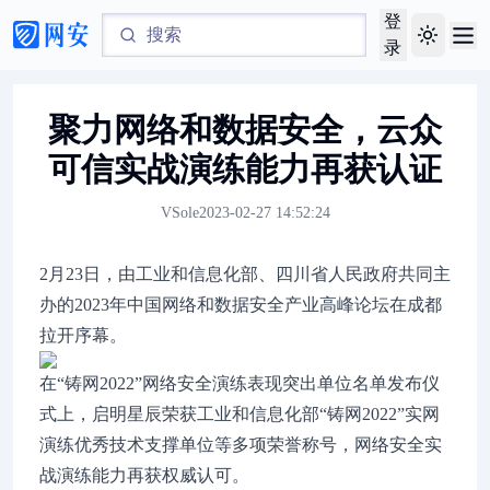
登
Toggle th
录
聚力网络和数据安全，云众
可信实战演练能力再获认证
VSole
2023-02-27 14:52:24
2月23日，由工业和信息化部、四川省人民政府共同主
办的2023年中国网络和数据安全产业高峰论坛在成都
拉开序幕。
在“铸网2022”网络安全演练表现突出单位名单发布仪
式上，启明星辰荣获工业和信息化部“铸网2022”实网
演练优秀技术支撑单位等多项荣誉称号，网络安全实
战演练能力再获权威认可。