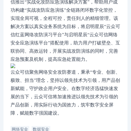
信推出“实战化攻防应急演练解决方案”，帮助用户成
功构建“实战攻防应急演练”全链路闭环数字化管控，
实现全局可视，全程可控，责任到人的精细管理。该
解决方案以真实业务系统为目标，将启明星辰“云众可
信红蓝网络攻防演习平台”与启明星辰“云众可信网络
安全应急演练平台”搭配使用，助力用户打破壁垒、互
联协同、高效运转，开展实战攻防演练的同时，完善
应急预案及机制，提高应急处置能力。
云众可信聚焦网络安全攻防赛道，秉承“专业、创新、
极致、担当”理念，坚持以领先技术为引领，用产品创
新赋能，守护政企用户安全。在数字经济迅猛快速发
展的当下，云众可信将加速推进以领先技术为引领的
产品创新，用实际行动为国效力，筑牢数字安全屏
障，赋能数字强国建设。
网络安全
数据安全