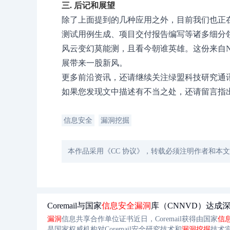
三. 后记和展望
除了上面提到的几种应用之外，目前我们也正在尝
测试用例生成、项目交付报告编写等诸多细分
风云变幻莫能测，且看今朝谁英雄。这份来自N
展带来一股新风。
更多前沿资讯，还请继续关注绿盟科技研究通
如果您发现文中描述有不当之处，还请留言指
信息安全
漏洞挖掘
本作品采用《CC 协议》，转载必须注明作者和本
Coremail与国家
信息安全
漏洞
库（CNNVD）达成
漏洞
信息共享合作单位证书近日，Coremail获得由国家
信
是国家权威机构对Coremail安全研究技术和
漏洞
挖掘
技术