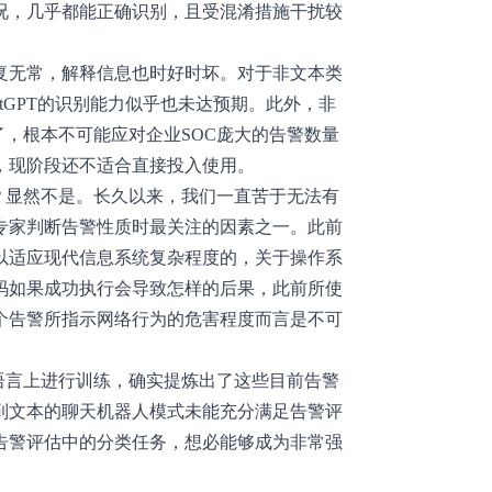
况，几乎都能正确识别，且受混淆措施干扰较
复无常，解释信息也时好时坏。对于非文本类
atGPT的识别能力似乎也未达预期。此外，非
慢了，根本不可能应对企业SOC庞大的告警数量
，现阶段还不适合直接投入使用。
吗？显然不是。长久以来，我们一直苦于无法有
专家判断告警性质时最关注的因素之一。此前
以适应现代信息系统复杂程度的，关于操作系
码如果成功执行会导致怎样的后果，此前所使
个告警所指示网络行为的危害程度而言是不可
然语言上进行训练，确实提炼出了这些目前告警
到文本的聊天机器人模式未能充分满足告警评
告警评估中的分类任务，想必能够成为非常强