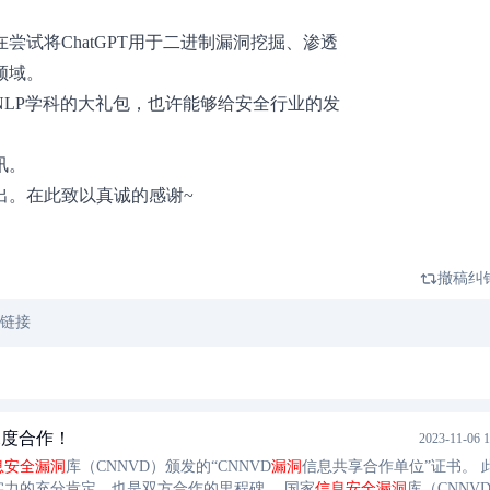
试将ChatGPT用于二进制漏洞挖掘、渗透
领域。
LP学科的大礼包，也许能够给安全行业的发
讯。
出。在此致以真诚的感谢~
撤稿纠
文链接
深度合作！
2023-11-06 1
息安全
漏洞
库（CNNVD）颁发的“CNNVD
漏洞
信息共享合作单位”证书。 
实力的充分肯定，也是双方合作的里程碑。 国家
信息安全
漏洞
库（CNNV