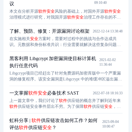
09:10:40
议
本文在分析开源
软件
安全
风险的基础上，对国外开源
软件
安全
治理模式进行研究，对我国开源
软件
安全
治理工作存在的不足
展开反思，基于以上研究，就如何更好地保障我国开源
软件
安
全
应用提出相关工作建议。
了解、预防、修复：开源漏洞讨论框架
2022-12-14 13:38:48
在实施相关
安全
方案时，需要对过程中的挑战与合作达成共
识。元数据和身份标准共识：行业需要就解决这些复杂问题的
基本原则达成共识。OpenSSF最近宣布的
安全
记分卡项目旨在
以全自动方式生成这些数据点。这一更改由
软件
所有者直接控
黑客利用 Libgcrypt 加密漏洞使目标计算机
2021-02-02
制。目前，由于准确性还达不到要求，无法做好通知，但随着
11:36:44
执行任意代码
漏洞准确性和元数据的提高，我们还应推动通知。
Libgcrypt项目已经赶出了针对免费源码加密库版中一个严重漏
洞的修复程序。该安全漏洞是Libgcrypt 中的堆缓冲区溢出漏
洞，研究人员说，仅解密数据块即可利用此漏洞。该问题已在
Libgcrypt版本中修复。Ormandy在他的报告中解释说，该报告
一文掌握
软件
安全
必备技术 SAST
2022-07-18 18:16:33
是Libgcrypt上周五的通报的一部分。Libgcrypt的作者指出，开
上一篇文章中，我们讨论了
软件
供应链的概念并了解到近年来
发人员应该用最新版本替换有漏洞的库。Homebrew的经理确认
软件
供应链安全事件层出不穷。为了保障
软件
供应链
安全
，我
了该错误并解决了该问题。
们需要了解网络安全领域中的一些主要技术。本篇文章将介绍
其中一个重要技术——SAST。 当开发软件时...
虹科分享 |
软件
供应链攻击如何工作？如何
2023-09-04
10:00:47
评估
软件
供应链
安全
？