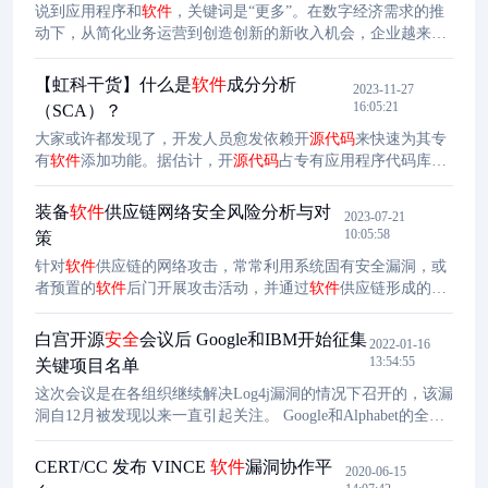
说到应用程序和
软件
，关键词是“更多”。在数字经济需求的推
动下，从简化业务运营到创造创新的新收入机会，企业越来越
依赖应用程序。云本地应用程序开发更是火上浇油。然而，情
况是双向的：这些应用程序通常更复杂，使用的
开放
源代码
比
【虹科干货】什么是
软件
成分分析
2023-11-27
以往任何时候都包含更多的漏洞。此外，威胁行为者正在创造
16:05:21
（SCA）？
和使用更多的攻击方法和技术，通常是组合在一起的。 最终，
大家或许都发现了，开发人员愈发依赖开
源代码
来快速为其专
我们得到了各种攻击机会的大杂烩，威胁行为者知道这一点。
有
软件
添加功能。据估计，开
源代码
占专有应用程序代码库的
事实上，
60-80%。相伴而来的，除了更高的效率，还有更高的风险。因
此，管理开
源代码
对于降低组织的
安全
风险至关重要。那么，
装备
软件
供应链网络安全风险分析与对
2023-07-21
如何管理开
源代码
呢？
软件
成分分析（SCA）又是如何管理开
10:05:58
策
源代码
的呢？开发人员的任务是比以往更快地创建功能强大且
针对
软件
供应链的网络攻击，常常利用系统固有安全漏洞，或
可靠的应用程序。为了实现这一目标，他们严重依赖开
源代码
者预置的
软件
后门开展攻击活动，并通过
软件
供应链形成的网
链结构将攻击效果向下游传播给供应链中所有参与者。近年
来，
软件
供应链网络攻击事件频发，影响越来越大。据
白宫开源
安全
会议后 Google和IBM开始征集
2022-01-16
Accenture 公司调查，2016 年 60% 以上的网络攻击是供应链攻
13:54:55
关键项目名单
击。装备
软件
供应链
安全
事关国家
安全
、军队
安全
，一旦出现
这次会议是在各组织继续解决Log4j漏洞的情况下召开的，该漏
安全
风险将会给国家和军队带来重大
安全
挑战，产生的后果不
洞自12月被发现以来一直引起关注。 Google和Alphabet的全球
堪设想。
事务总裁肯特-沃克说，鉴于数字基础设施对世界的重要性，现
在是时候开始用我们对待物理基础设施的方式来考虑它了。 沃
CERT/CC 发布 VINCE
软件
漏洞协作平
2020-06-15
克说："开源
软件
是大部分网络世界的连接组织--它应该得到我