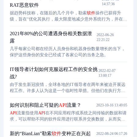
统的正常运行，电力企业需要对隐匿高危勒索病毒的攻击作出
14:37:36
RAT恶意软件
应对。对抗隐匿高危勒索病毒攻击，保护用户数据的关键措施
据趋势科技称，在随后的几个月中，勒索
软件
操作已获得升
在于预防，即在勒索
软件
攻入受害者主机但尚未造成实质性破
级，旨在“优化其执行，最大限度地减少意外系统行为，并在勒
坏前及时检测并拦截攻击。
索
软件
受害者选择谈判时为他们提供技术支持”。内核驱动程序
的主要任务是终止与安全产品相关的进程以绕过检测。“热带天
2021年80%的公司遭遇身份相关数据泄
2022-06-26
蝎座仍然是一个活跃的威胁，”研究人员说。
22:21:22
露
几乎每家公司都在经历人员身份和机器身份数量增长的当下，
保护这些身份的安全已经成了各家公司的当务之急。
IT领导者计划如何克服远程工作的安全挑
2022-02-07
13:00:17
战?
由于发生新冠疫情，全球各地的IT领导者在两年来被迫开展远
程工作。许多人认为这是一个临时性举措。但他们在执行方面
将面临一些挑战。当被要求确定推动数字化转型的最大障碍
时，Citrix公司的调查参与者指出一些企业：?
如何识别和阻止可疑的
API
流量？
2023-10-16 13:49:05
API
流量指使用
API
在不同应用程序或系统之间传输的数据和请
求，可以帮助不同的软件应用进行联系并交换数据，从而实现
应用系统之间的有效集成和交互。相比传统的Web应用程序，
API
会产生更多的数据流量和调用需求，而其中也难免会出现
新的“BianLian”勒索
软件
变种正在兴起
2022-08-24 06:17:26