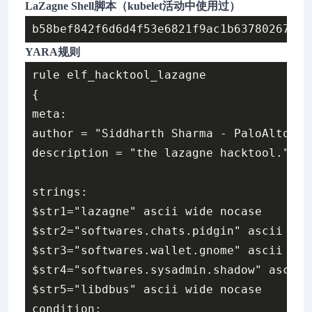
LaZagne Shell脚本（kubelet活动中使用过）
YARA规则
rule elf_hacktool_lazagne

{

meta:

author = "Siddharth Sharma - PaloAltoNetw
description = "the lazagne hacktool."

strings:

$str1="lazagne" ascii wide nocase

$str2="softwares.chats.pidgin" ascii wide
$str3="softwares.wallet.gnome" ascii wide
$str4="softwares.sysadmin.shadow" ascii 
$str5="libdbus" ascii wide nocase

condition:
