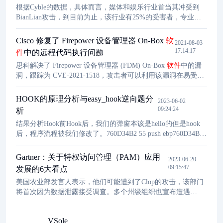
一些恶意或错误的请求，由于这些请求往往与海量的合规请求
根据Cyble的数据，具体而言，媒体和娱乐行业首当其冲受到
掺杂在一起，因此难以被使用静态安全规则的传统安全方案所
BianLian攻击，到目前为止，该行业有25%的受害者，专业服
检测。
务、制造、医疗保健、能源和公用事业以及教育行业各有
12.5%的受害者。研究人员表示，使用BianLian的攻击者通常会
Cisco 修复了 Firepower 设备管理器 On-Box
软
2021-08-03
要求异常高昂的赎金，他们利用独特的加密方式将文件内容分
17:14:17
件
中的远程代码执行问题
成10个字节的块，以逃避防病毒产品的检测。
思科解决了 Firepower 设备管理器 (FDM) On-Box
软件
中的漏
洞，跟踪为 CVE-2021-1518，攻击者可以利用该漏洞在易受攻
击的设备上执行任意代码。
HOOK的原理分析与easy_hook逆向题分
2023-06-02
09:24:24
析
结果分析Hook前Hook后，我们的弹窗本该是hello的但是hook
后，程序流程被我们修改了。760D34B2 55 push ebp760D34B3
8BEC mov ebp,esp通过这两条指令，函数就可以在堆栈中为局
部变量分配存储空间，并在函数执行过程中保存和恢复现场。
Gartner：关于特权访问管理（PAM）应用
2023-06-20
这样做的好处是可以避免局部变量和其他函数之间的冲突，同
09:15:47
发展的6大看点
时也可以提高函数的可读性和可维护性。
美国农业部发言人表示，他们可能遭到了Clop的攻击，该部门
将首次因为数据泄露接受调查。多个州级组织也宣布遭遇
MOVEit漏洞相关的数据泄露事件。此次遭利用的MOVEit SQL
注入零日漏洞CVE-2023-34362。CISA通报称，Clop组织在5月
VSole
27日开始利用该漏洞发起攻击。