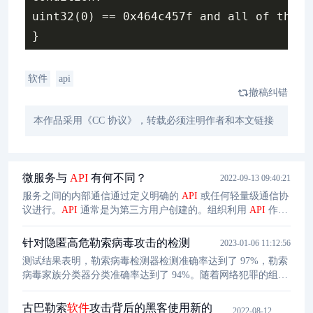
uint32(0) == 0x464c457f and all of them

软件
api
撤稿纠错
本作品采用《CC 协议》，转载必须注明作者和本文链接
微服务与
API
有何不同？
2022-09-13 09:40:21
服务之间的内部通信通过定义明确的
API
或任何轻量级通信协
议进行。
API
通常是为第三方用户创建的。组织利用
API
作为
单个微服务相互通信的轻量级解决方案。对此，
API
以 JSON
的形式返回文本响应，开发人员可以根据他们的可行性使用这
针对隐匿高危勒索病毒攻击的检测
2023-01-06 11:12:56
些响应。微服务和
API
经常耦合在一起，尽管它们是两个不同
测试结果表明，勒索病毒检测器检测准确率达到了 97%，勒索
的实体。这种思想类似于使用公共
API
来连接应用程序。有些
病毒家族分类器分类准确率达到了 94%。随着网络犯罪的组织
人会将许多
API
分配给单个服务，而另一些人会使用单个
API
化、规模化，隐匿行为攻击的复杂化和商业化，目前，隐匿高
来访问多个服务。
危勒索病毒呈蔓延之势。为了保证计算机网络和计算机应用系
古巴勒索
软件
攻击背后的黑客使用新的
2022-08-12