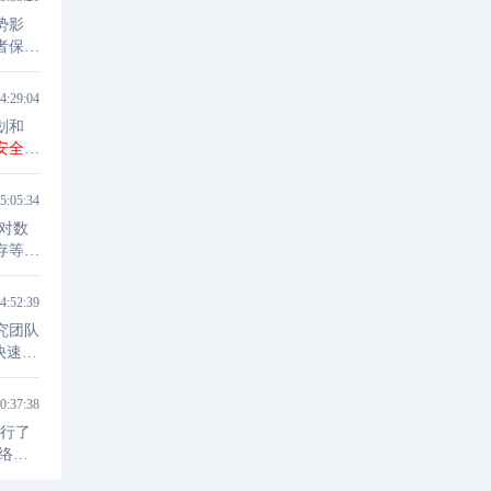
势影
者保持
4:29:04
划和
安全
产
三年
5:05:34
存等内
活动的
4:52:39
究团队
0:37:38
进行了
网络比