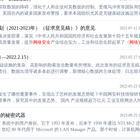
获取数据的障碍，强化个人和企业对其数据的控制。受俄乌冲突等国际局
、美国在内的诸多国家发布警报，要求本国组织尤其是关键基础设施运营
2021-2023年）（征求意见稿）》的意见
2021-07-12 1
略决策部署，落实《中华人民共和国国民经济和社会发展第十四个五年规
高质量发展，提升
网络安全
产业综合实力，工业和信息化部起草了《
网络
社会各界意见，现予以公示。请在信封上注明“《
网络安全
产业高质量发展
2022.2.15）
2022-02-17 1
责任、数据出境等诸多条款进行调整，新增核心数据跨主体处理、日志留
负责任的国家行为准则，包括具有法律效力的规范各国信息通信技术领域
2022-05-23 1
发生了哪些重要事件，呈现出了怎样的发展态势呢？中国网安科技情报研
国内 产业规模超万亿元 工业互联网步入快速成
全
的秘密武器
2023-09-25 1
系统中的用户身份。它于 1993 年发布，后来于 1998 年通过 NTLMv2 
 80 年代用于 Microsoft 的 LAN Manager 产品。那个时候，计算机
录流量来窃取用户密码。为了减轻这种风