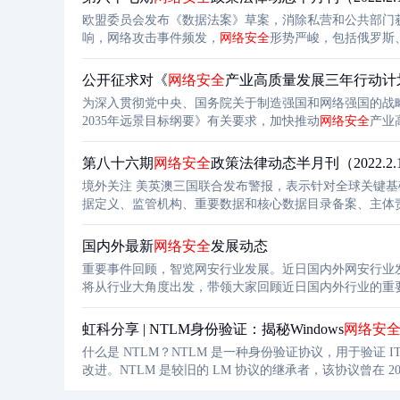
欧盟委员会发布《数据法案》草案，消除私营和公共部门
响，网络攻击事件频发，
网络安全
形势严峻，包括俄罗斯
警惕，强化
网络安全
防御。
公开征求对《
网络安全
产业高质量发展三年行动计划（
为深入贯彻党中央、国务院关于制造强国和网络强国的战
2035年远景目标纲要》有关要求，加快推动
网络安全
产业
业高质量发展三年行动计划》（见附件）。为进一步听取
行动计划》意见反馈”。
第八十六期
网络安全
政策法律动态半月刊（2022.2.1—
境外关注 美英澳三国联合发布警报，表示针对全球关键基础设施的复杂、高影响的勒索攻击数量有所增加。此次发布的征求意见稿对数
据定义、监管机构、重要数据和核心数据目录备案、主体
容。双方认为，应联合国际社会制定信息网络空间新的、
普遍性国际法律文件。
国内外最新
网络安全
发展动态​
重要事件回顾，智览网安行业发展。近日国内外网安行业
将从行业大角度出发，带领大家回顾近日国内外行业的重要事件，探究其中的发展态势。 
长期
虹科分享 | NTLM身份验证：揭秘Windows
网络安
什么是 NTLM？NTLM 是一种身份验证协议，用于验证 IT 
改进。NTLM 是较旧的 LM 协议的继承者，该协议曾在 20 世纪
较简单，没有连接到互联网。主要问题是通过窃听网络登