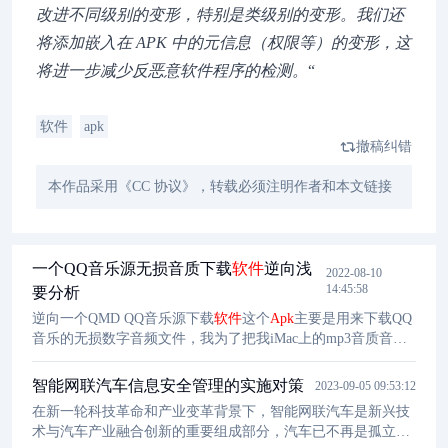
改进不同级别的变形，特别是类级别的变形。我们还
将添加嵌入在 APK 中的元信息（权限等）的变形，这
将进一步减少反恶意软件程序的检测。
“
软件
apk
撤稿纠错
本作品采用《CC 协议》，转载必须注明作者和本文链接
一个QQ音乐源无损音质下载
软件
逆向浅
2022-08-10
14:45:58
要分析
逆向一个QMD QQ音乐源下载
软件
这个
Apk
主要是用来下载QQ
音乐的无损数字音频文件，我为了把我iMac上的mp3音质音乐
替换为flac或者HiRes无损，一个个去网上找文件。反射大师脱
壳过程不再赘述，直接导出内存dex即可。
智能网联汽车信息安全管理的实施对策
2023-09-05 09:53:12
在新一轮科技革命和产业变革背景下，智能网联汽车是新兴技
术与汽车产业融合创新的重要组成部分，汽车已不再是孤立的