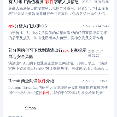
有人利用“颜值检测”
软件
窃取人脸信息
2023-01-06 09:53:38
最高人民法院日前发布第35批指导性案例。经鉴定，“社工库资
料”经去除无效数据并进行合并去重后，包含各类公民个人信息
共计8100万余条。上海市奉贤区人民检察院以社会公共利益受
到损害为由，向上海市奉贤区人民法院提起刑事附带民事公益
apk
分析入门从0到0.5
2022-01-05 14:55:43
诉讼。
由于传播、利用此文所提供的信息而造成的任何直接或者间接
的后果及损失，均由使用者本人负责，雷神众测及文章作者不
为此承担任何责任。
部分网站仍可下载到滴滴出行
apk
专家提示
2021-07-07
08:32:20
当心安全风险
滴滴出行App的下载通道正遭到全网封堵。7月8日早上，“滴滴
官网下架滴滴出行APP”冲上微博热搜。有媒体发现，滴滴官网
不再提供下载。7月4日，应用商店下架“滴滴出行”App；7月7
日，滴滴出行在支付宝小程序、微信小程序内同时下架；在微
Hermit 商业间谍
软件
介绍
2022-07-01 07:15:37
信支付的交通出行服务中，也已看不到滴滴出行。
Lookout Threat Lab的研究人员发现哈萨克斯坦政府在其境内使
用企业级Android监控
软件
。我们于2022年4月首次检测到来自
该活动的样本。根据意大利下议院在2021年发布的一份文件，
意大利当局可能在反腐败行动中滥用了这个
软件
。该文件提到
Simon
了iOS版本的Hermit，并将RCS Lab和Tykelab与恶意软件联系起
来，这证实了我们的分析。