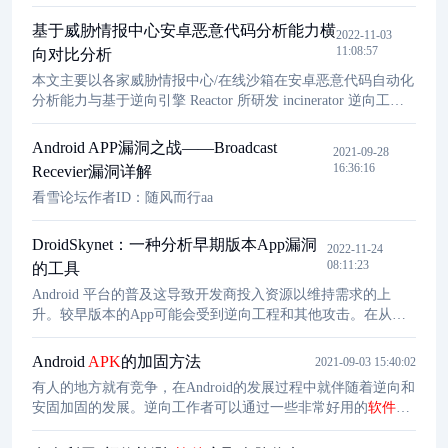
单元，而逐步成为智能交通、智慧能源、智慧城市等系统的重
要载体和节点，被视为可移动的智能网络终端。随着人工智
基于威胁情报中心安卓恶意代码分析能力横
2022-11-03
能、信息通信技术加速发展和跨界融合，智能网联汽车与外界
11:08:57
向对比分析
的交互手段不断丰富，智能网联汽车在积极融入网络时代的同
本文主要以各家威胁情报中心/在线沙箱在安卓恶意代码自动化
时，也不可避免地面临信息安全问题。2015年，两名黑客实现
分析能力与基于逆向引擎 Reactor 所研发 incinerator 逆向工具
远程操控行驶中的切诺
进行分析能力的对比，从而让大家更加清晰直观的了解到彼此
之间的区别，文章所测试的威胁情报中心均为公开版本（免
Android APP漏洞之战——Broadcast
2021-09-28
费），并不代表各个能力平台的实际状态，不以偏概全。
16:36:16
Recevier漏洞详解
看雪论坛作者ID：随风而行aa
DroidSkynet：一种分析早期版本App漏洞
2022-11-24
08:11:23
的工具
Android 平台的普及这导致开发商投入资源以维持需求的上
升。较早版本的App可能会受到逆向工程和其他攻击。在从现
实世界收集的1500个主流应用中，DroidSkynet显示攻击使用早
期版本的应用的成功率为34%。
Android
APK
的加固方法
2021-09-03 15:40:02
有人的地方就有竞争，在Android的发展过程中就伴随着逆向和
安固加固的发展。逆向工作者可以通过一些非常好用的
软件
，
如IDA、JEB等，来加快逆向的速度；应用开发工作者也会通过
各种手段来阻止逆向工作者对自己的应用进行逆向。