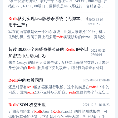
2在一次渗透测试中拿到一个ip地址52.80.249.xx，nmap端口扫
add/remove及取交集并集和差集及更丰富的操作，而且这些操
描出22，6379，80端口，目标机是linux系统的一台服务器，
作都是原子性的。在此基础上，
redis
支持各种不同方式的排
6379为
redis
的默认端口，尝试对其进行利用。
序。
Redis
队列实现Java版秒杀系统（无脚本、可
2022-12-06
09:11:23
用于生产）
写在前面需求是做一个秒杀系统，比如大家来抢100台手机，
先到先得。查阅了网上很多用
redis
实现秒杀的demo，竟然没一
个能用的！！！有些是php的，没闲心研究了，现在说说为什
么不能用：绝大多数的DEMO都是基于
redis
的watch特性的事务
超过 39,000 个未经身份验证的
Redis
服务以
2022-09-23
实现①，个别是基于
redis
分布式锁实现②。当然还有些用了脚
07:39:16
加密货币活动为目标
本的，我也没仔细看是lua还是调用
redis
指令，哪有那个闲心去
来自 Censys 的研究人员警告称，互联网上暴露的数以万计未经
研究哇。并且使用这种方式实现呢，在并发量较大的时候，过
身份验证的
Redis
服务器正受到攻击，威胁行为者正在针对这
多的重试线程应该会严重影响服务器性能。
些实例安装加密货币矿工。在公共互联网上的 350,675 个
Redis
服务中，有 39,405 个未经身份验证的
Redis
服务。
Redis
中的哈希问题
2022-08-04 17:09:48
还是对原有
redis
服务器数进行取模。这个其实是在
redis
2.X中的
问题，因为
redis
2.X不支持冬天扩容。
redis
集群的每个节点负责
一部分哈希槽，这种结构很容易添加或者删除节点，并且无论
是添加删除或者修改某一个节点，都不会造成集群不可用的状
Redis
JSON 横空出世
2021-12-21 16:18:23
态。由于这些虚拟节点数量很多，均匀分布，因此不会造成"雪
近期官网给出了
Redis
Json（
Redis
Search）的性能测试报告，可
崩"现象。
谓碾压其他NoSQL，下面是核心的报告内容，先上结论： 对于