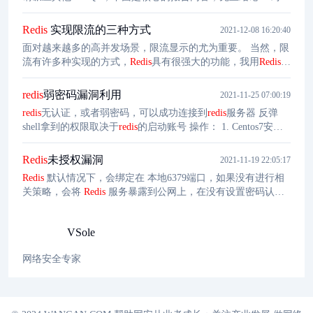
隔离写入(isolated writes)，
Redis
JSON 比 MongoDB 快 5.4 倍，
比 ElasticSearch 快 200 倍以上。 对于隔离读取(isolated
Redis
实现限流的三种方式
2021-12-08 16:20:40
reads)，
Redis
JSON 比 MongoDB 快 12.7 倍，比
面对越来越多的高并发场景，限流显示的尤为重要。 当然，限
流有许多种实现的方式，
Redis
具有很强大的功能，我用
Redis
实
践了三种的实现方式，可以较为简单的实现其方式。
Redis
不仅
仅是可以做限流，还可以做数据统计，附近的人等功能，这些
redis
弱密码漏洞利用
2021-11-25 07:00:19
可能会后续写到。
redis
无认证，或者弱密码，可以成功连接到
redis
服务器 反弹
shell拿到的权限取决于
redis
的启动账号 操作： 1. Centos7安装
redis
客户端 #yum install
redis
--查看是否有
redis
yum 源#yum
install epel-release --下载fedora的epel仓库# yum install
redis
-
Redis
未授权漏洞
2021-11-19 22:05:17
Redis
默认情况下，会绑定在 本地6379端口，如果没有进行相
关策略，会将
Redis
服务暴露到公网上，在没有设置密码认证
的情况下，任意用户在可以访问目标服务器的情况下未授权访
问
Redis
以及读取
Redis
的数据。靶机是Jacky马的服务器，快
VSole
到期了就没脱敏。
网络安全专家