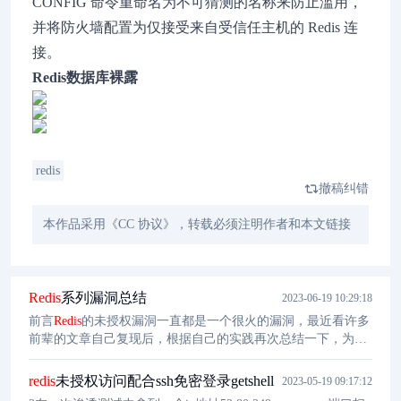
CONFIG 命令重命名为不可猜测的名称来防止滥用，
并将防火墙配置为仅接受来自受信任主机的 Redis 连
接。
Redis数据库裸露
redis
撤稿纠错
本作品采用《CC 协议》，转载必须注明作者和本文链接
Redis
系列漏洞总结
2023-06-19 10:29:18
前言
Redis
的未授权漏洞一直都是一个很火的漏洞，最近看许多
前辈的文章自己复现后，根据自己的实践再次总结一下，为日
后复习方便回顾。
Redis
简介
redis
是一个key-value存储系统。和
Memcached类似，它支持存储的value类型相对更多，包括
redis
未授权访问配合ssh免密登录getshell
2023-05-19 09:17:12
string、list、set、zset和hash。这些数据类型都支持push/pop、