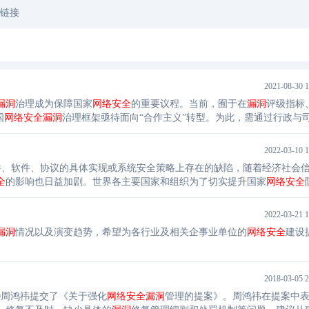
文链接
2021-08-30 1
漏洞
治理成为保障国家
网络安全
的重要议程。当前，囿于在
漏洞
评级指标
国
网络安全
漏洞
治理框架亟待面向“合作主义”转型。为此，需通过行政与
合作搭建
网络安全
漏洞
协同机制，通过行政与公众的合作拓宽社会公众参
2022-03-10 1
硬件、软件、协议的具体实现或系统安全策略上存在的缺陷，随着经济社会
全
的影响也日益加剧。世界各主要国家和组织为了切实提升国家
网络安全
通报平台或
漏洞
数据库。日本于2003年开始建设“日本
漏洞
通报”(JVN)平
2022-03-21 1
漏洞
情况以及演变趋势，希望为各行业及相关企事业单位的
网络安全
建设
2018-03-05 2
O周鸿祎提交了《关于强化
网络安全
漏洞
管理的提案》。周鸿祎在提案中