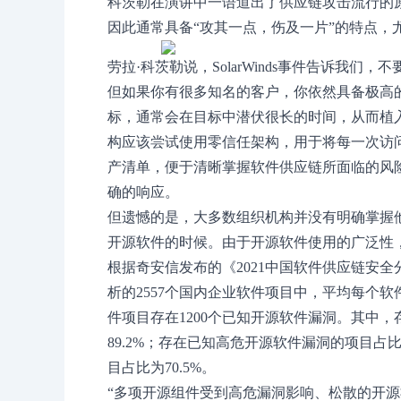
科茨勒在演讲中一语道出了供应链攻击流行的
因此通常具备“攻其一点，伤及一片”的特点，
劳拉·科茨勒说，SolarWinds事件告诉我
但如果你有很多知名的客户，你依然具备极高
标，通常会在目标中潜伏很长的时间，从而植
构应该尝试使用零信任架构，用于将每一次访
产清单，便于清晰掌握软件供应链所面临的风
确的响应。
但遗憾的是，大多数组织机构并没有明确掌握
开源软件的时候。由于开源软件使用的广泛性
根据奇安信发布的《2021中国软件供应链安
析的2557个国内企业软件项目中，平均每个软
件项目存在1200个已知开源软件漏洞。其中
89.2%；存在已知高危开源软件漏洞的项目占比
目占比为70.5%。
“多项开源组件受到高危漏洞影响、松散的开