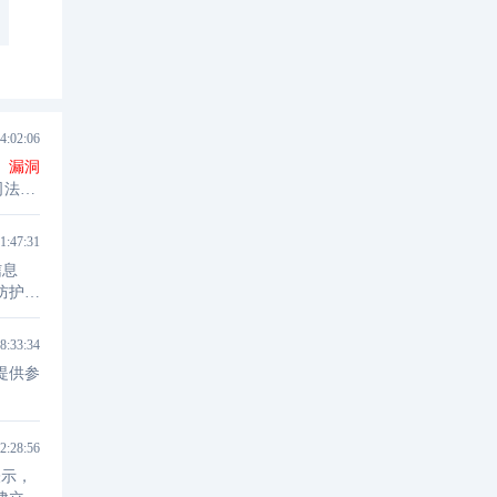
4:02:06
、
漏洞
司法的
与
漏洞
1:47:31
信息
防护能
台；美
8:33:34
提供参
2:28:56
表示，