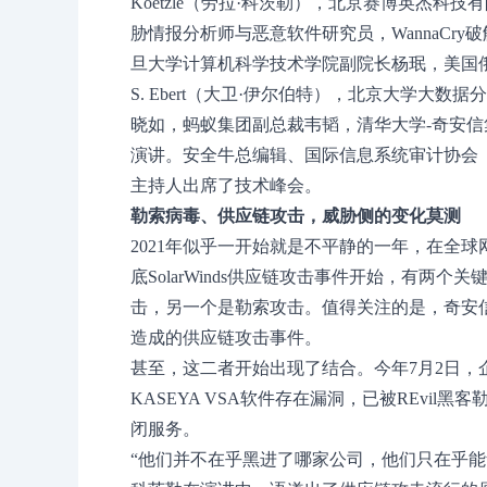
Koetzle（劳拉·科茨勒），北京赛博英杰科技有限公
胁情报分析师与恶意软件研究员，WannaCry破解者M
旦大学计算机科学技术学院副院长杨珉，美国俄克
S. Ebert（大卫·伊尔伯特），北京大学大
晓如，蚂蚁集团副总裁韦韬，清华大学-奇安
演讲。安全牛总编辑、国际信息系统审计协会（
主持人出席了技术峰会。
勒索病毒、供应链攻击，威胁侧的变化莫测
2021年似乎一开始就是不平静的一年，在全
底SolarWinds供应链攻击事件开始，有两
击，另一个是勒索攻击。值得关注的是，奇安
造成的供应链攻击事件。
甚至，这二者开始出现了结合。今年7月2日，企
KASEYA VSA软件存在漏洞，已被REvi
闭服务。
“他们并不在乎黑进了哪家公司，他们只在乎能