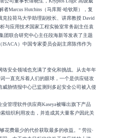
司董事长谭晓生，Kryptos Logic 高级威
arcus Hutchins（马库斯·哈钦斯），复
拉荷马大学助理副校长、讲席教授 David
数据分析与应用技术国家工程实验室常务副主任袁
信集团联合研究中心主任段海新等发表了主题
ISACA）中国专家委员会副主席陈伟作为
球网络安全领域也充满了变化和挑战。从去年年
个关键词一直充斥着人们的眼球，一个是供应链攻
信威胁情报中心已监测到多起安全公司被入侵
业管理软件供应商Kaseya被曝出旗下产品
l黑客勒索组织利用攻击，并造成其大量客户因此关
够花费最少的代价获取最多的收益。” 劳拉·