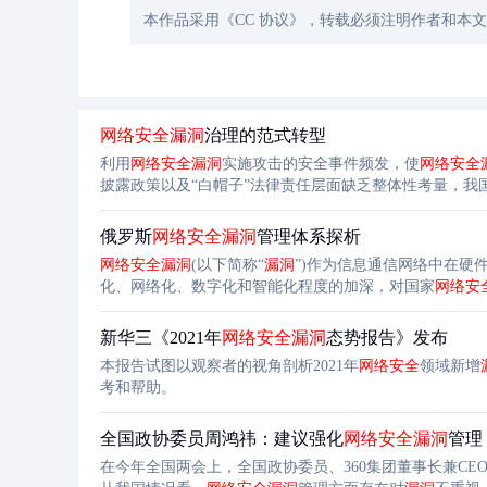
本作品采用《CC 协议》，转载必须注明作者和本
网络安全
漏洞
治理的范式转型
利用
网络安全
漏洞
实施攻击的安全事件频发，使
网络安全
披露政策以及“白帽子”法律责任层面缺乏整体性考量，我
合作明晰“白帽子”法律责任的边界，通过行政部门之间的
治理的渠道，协力共筑
网络安全
漏洞
治
俄罗斯
网络安全
漏洞
管理体系探析
网络安全
漏洞
(以下简称“
漏洞
”)作为信息通信网络中在
化、网络化、数字化和智能化程度的加深，对国家
网络安
力，围绕
漏洞
的研究、收集和利用，纷纷建立国家级
漏洞
国于 2005 年开始建设“
新华三《2021年
网络安全
漏洞
态势报告》发布
本报告试图以观察者的视角剖析2021年
网络安全
领域新增
考和帮助。
全国政协委员周鸿祎：建议强化
网络安全
漏洞
管理
在今年全国两会上，全国政协委员、360集团董事长兼CE