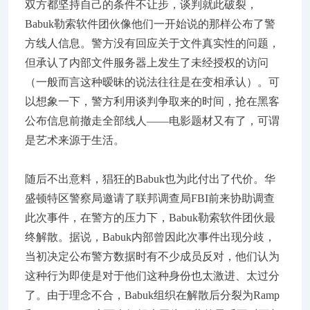
双方都坚持自己的条件不让步，谈判就此破裂，
Babuk勒索软件团伙像他们一开始说的那样公布了警
方线人信息。警方没有回应关于文件真实性的问题，
但承认了内部文件服务器上发生了未经授权的访问
（一般而言这种暧昧的说法往往是在变相承认）。可
以想象一下，警方利用谈判争取来的时间，抢在黑客
公布信息前撤走全部线人——电影题材又有了，可谓
是艺术来源于生活。
随后不出意料，猖狂的Babuk也为此付出了代价。华
盛顿特区警察局邀请了联邦调查局FBI前来协助调查
此次事件，在警方的压力下，Babuk勒索软件团伙最
终解散。据说，Babuk内部曾因此次事件出现分歧，
当初决定公布警方数据时有不少成员反对，他们认为
这种行为即使是对于他们这种身份也太激进、太过分
了。由于理念不合，Babuk组织在解散后分裂为Ramp