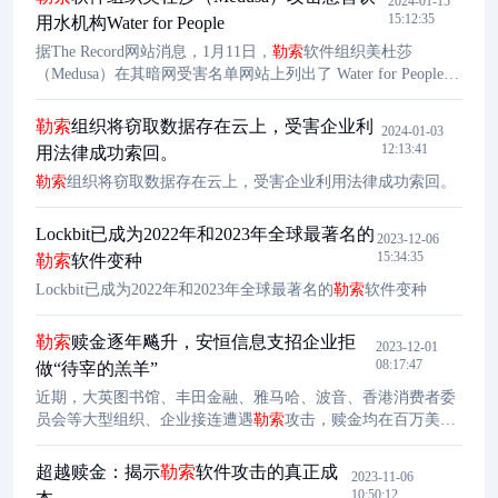
2024-01-15
15:12:35
用水机构Water for People
据The Record网站消息，1月11日，
勒索
软件组织美杜莎
（Medusa）在其暗网受害名单网站上列出了 Water for People
——一家专为贫困地区提供清洁饮用水的非盈利组织。
勒索
组织将窃取数据存在云上，受害企业利
2024-01-03
12:13:41
用法律成功索回。
勒索
组织将窃取数据存在云上，受害企业利用法律成功索回。
Lockbit已成为2022年和2023年全球最著名的
2023-12-06
15:34:35
勒索
软件变种
Lockbit已成为2022年和2023年全球最著名的
勒索
软件变种
勒索
赎金逐年飚升，安恒信息支招企业拒
2023-12-01
08:17:47
做“待宰的羔羊”
近期，大英图书馆、丰田金融、雅马哈、波音、香港消费者委
员会等大型组织、企业接连遭遇
勒索
攻击，赎金均在百万美元
以上。
超越赎金：揭示
勒索
软件攻击的真正成
2023-11-06
10:50:12