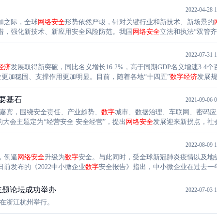
2022-04-28 1
加之际，全球
网络安全
形势依然严峻，针对关键行业和新技术、新场景的
措，强化新技术、新应用安全风险防范。我国
网络安全
立法和执法“双管齐
，
网络安全
产业迎来复苏回暖。展望“十四五”时期，我国
数字
经济
转向深
2022-07-31 1
经济
发展取得新突破，同比名义增长16.2%，高于同期GDP名义增速3.4个
更加稳固、支撑作用更加明显。目前，随着各地“十四五”
数字
经济
发展
国威瑞森的统计显示，数据泄露事件中，82%和内部人有关。
要基石
2021-09-06 0
位全球嘉宾，围绕安全责任、产业趋势、
数字
城市、数据治理、车联网、密码应
的大会主题定为“经营安全 安全经营”，提出
网络安全
发展迎来新拐点，社
2022-08-09 1
，倒逼
网络安全
升级为
数字
安全。与此同时，受全球新冠肺炎疫情以及地
前发布的《2022中小微企业
数字
安全报告》指出，中小微企业在过去一
各类问题的应急预案并适时开展实战演练，提升重大安全事件的应急处置
革主题论坛成功举办
2022-07-03 1
在浙江杭州举行。