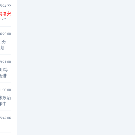
5:24:22
网络安
下”，
化发展
6:29:00
百分
规划加
9:21:00
用等
会进入
1:00:00
缘政治
年中遭
能力。
5:47:06