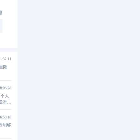
错
1:32:11
重阳
8:06:28
户个人
观泄露
6:58:18
造能够