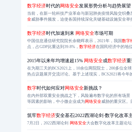
数字
经济
时代的
网络安全
发展形势分析与趋势展望
当前，在新一轮科技产业革命与新冠肺炎疫情风险交织叠
全
威胁事件频发，迫使各国持续深化关键基础设施安全举
全力捍卫网络空间安全。受益于政策加码和安全需求释放
新阶段，为应对安全新形势、新挑战，网
数字
经济
时代加速到来
网络安全
市场可期
中国信息通信研究院院长余晓晖表示，2021年，我国
数字
点，占GDP比重达到39.8%，
数字
经济
在国民经济中的地位
速落地，
数字
经济
已逐渐成为国民经济增长重要支撑。美
2015年以来年均增速超15%
网络安全
成
数字
经济
重
在为期三天的BCS2021上，10余位两院院士，200多
热点议题展开交流讨论。基于上述现实，BCS2021将今年
数据驱动新阶段，
网络安全
已成为数字化发展的前提。
数字
时代如何应对
网络安全
新挑战？
在内外部双重安全挑战之下，风险遍布数字化的所有场景
等因素的影响，中小微企业成为
网络安全
威胁的重灾区。日
受的网络攻击次数呈现上升趋势。同时还要及时制定针对
筑牢
数字
经济
安全基石|2022西湖论剑·数字化改
7月2日，2022西湖论剑·
网络安全
大会数字化改革主题论坛