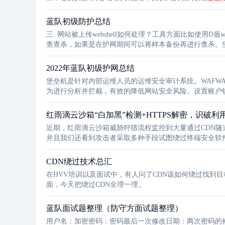
蓝队初级防护总结
三. 网站被上传webshell如何处理？工具方面比如使用D盾web
查查杀，如果是在护网期间可以将样本备份再进行查杀。堡
统为核心的安全产品，通过对HTTP或HTTPS的Web
2022年蓝队初级护网总结
堡垒机是针对内部运维人员的运维安全审计系统。WAFWAF
为进行分析并拦截，有效的降低网站安全风险。设置账户
红雨滴云沙箱“白加黑”检测+HTTPS解密，识破
近期，红雨滴云沙箱威胁狩猎流程监控到大量通过CDN隧
并且我们还看到攻击者采取多种手段试图绕过终端安全软件
术针对终端和流量安全检测进行绕过等。
CDN绕过技术总汇
在HVV培训以及面试中，有人问了CDN该如何绕过找到
面，今天把绕过CDN全理一理。
蓝队面试题整理（防守方面试题整理）
用户名：加密密码：密码最后一次修改日期：两次密码的