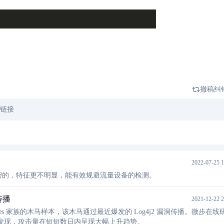
撤稿纠
文链接
2022-07-25 1
是加密的，特征更不明显，能有效规避流量设备的检测。
传播
2021-12-22 2
es 家族的木马样本，该木马通过最近爆发的 Log4j2 漏洞传播。微步在线
发现，攻击量在短短数日内呈现大幅上升趋势。