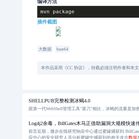
编译方法
插件截图
大数据
base64
本作品采用《CC 协议》，转载必须注明作者和本
SHELLPUB完整检测冰蝎4.0
跟第一代WebShell管理工具“菜刀”相比，冰蝎的流量
Log4j2余毒，BillGates木马正借助漏洞大规模快速
前言近期，微步在线研究响应中心通过蜜罐捕获到 BillGat
应中心的安全研究人员分析蜜罐中捕获到的相关攻击
数据