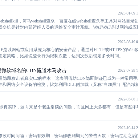
2023-01-09 1
shellkill，河马webshell查杀，百度在线webshell查杀等工具对网站目
垒机是针对内部运维人员的运维安全审计系统。WAFWAF是以网站或应
攻击行为进行分析并拦截，有效的降低网站安全风险。
2022-08-19 0
是以网站或应用系统为核心的安全产品，通过对HTTP或HTTPS的Web
锁定策略，比如说登录行为限制次数，达到次数后锁定多长时间。
利用微软域名的CDN隧道木马攻击
2022-07-29 1
道隐藏攻击者真实C2的样本，这表明借助CDN隐匿踪迹已成为一种常用手
和网络安全设备的检测，比如利用DLL侧加载（又称“白加黑”）配合域
2022-05-06 1
目标真实IP，这向来是个老生常谈的问题，而且网上大多都有，但是有些不
2022-10-14 2
修改时间间隔：密码有效期：密码修改到期到的警告天数：密码过期之后