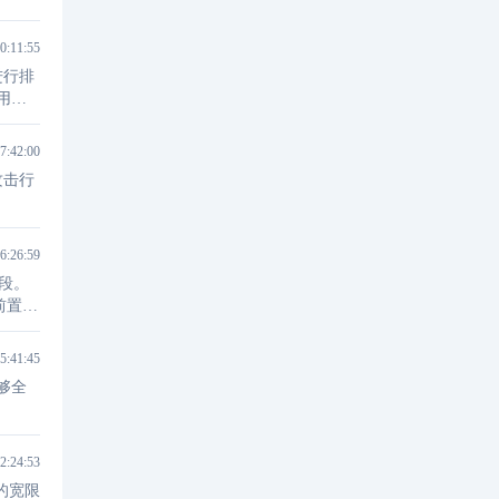
0:11:55
录进行排
用系
7:42:00
攻击行
6:26:59
段。
前置技
5:41:45
够全
2:24:53
的宽限