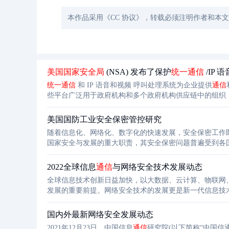
本作品采用《CC 协议》，转载必须注明作者和本
美国国家安全局
(NSA) 发布了保护
统一
通信
/IP 
统一
通信
和 IP 语音和视频 呼叫处理系统为企业提供
通信
些平台广泛用于政府机构和多个政府机构供应链中的组织
它们的组织的攻击面，威胁参与者可以利用漏洞和错误配置
美国国防工业安全保密管控研究
随着信息化、网络化、数字化的快速发展，安全保密工作
国家安全与发展的重大职责，其安全保密问题普遍受到各
单位物理防护、增强国防工业领域网络安全等措施，不断
2022全球信息
通信
与网络安全技术发展动态
全球信息技术创新日益加快，以大数据、云计算、物联网
发展的重要前提。网络安全技术的发展更是新一代信息技
的重要方向。本文梳理了自1月份以来的全球信息
通信
与
国内外最新网络安全发展动态
2021年12月23日，中国信息
通信
研究院(以下简称“中国信通