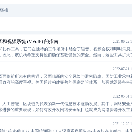
文链接
语音和视频系统 (VVoIP) 的指南
2021-06-22 1
和协作工具，它们在独特的工作场所中结合了语音、视频会议和即时消息
，因此，该机构希望支持他们确保基础设施的安全。然而，这些工具扩大
来接管目标基础设施的网络。阅读NSA 发布的指南。
2022-07-21 1
既面临前所未有的机遇，又面临新的安全风险与泄密隐患。国防工业承担
国政府的高度重视。美国通过构建完善的保密监管体系、加强武器装备科
加强对国防工业安全保密工作的管控，以确保其竞争优势。
2022-05-31 1
、人工智能、区块链为代表的新一代信息技术蓬勃发展。其中，网络安全
术进步的重要表现，如何有效开发网络安全项目也就成为网络资源开发主
网络安全技术发展动态，帮助读者了解最新的发展概况。
2021-12-29 1
院”)主办的2022 中国信通院ICT＋深度观察报告会-主论坛在京举办，中