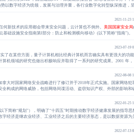
智能、先进计算、信息网络等ICT技术将加速集成创新，网络安全向数字
2021-11-23 1
但任何新技术的应用都会带来安全问题，云计算也不例外。
美国国家安全局
络云基础设施安全指南第I部分：防止和检测横向移动》(以下简称“指南”)。
2023-07-19 0
念，并证实了在某些方面，量子计算机相比经典计算机而言确实具有更强大的功
机领域的研究也做出积极响应并取得了一系列的研究成果。2001 年， 
成功领跑了该领域的研究。
2022-08-08 1
加拿大对国家网络安全战略进行了修订并于2018年正式实施。国家网络犯
安全构成的网络威胁，包括网络间谍活动、盗窃知识产权、外部的影响和
界政府面临的紧迫挑战。
2022-01-25 1
》（以下简称“规划”），明确了“十四五”时期推动数字经济健康发展的指导思
数字经济是继农业经济、工业经济之后的主要经济形态，是以数据资源为
用、全要素数字化转型为重要推动力，促进公平与效率更加
统一
的新经济
2022-07-13 0