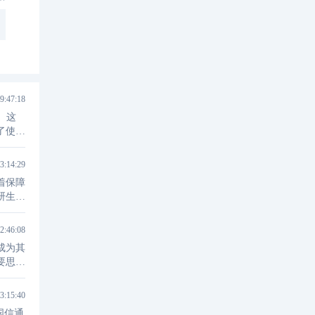
9:47:18
。这
了使用
3:14:29
着保障
研生产
2:46:08
成为其
要思考
3:15:40
国信通