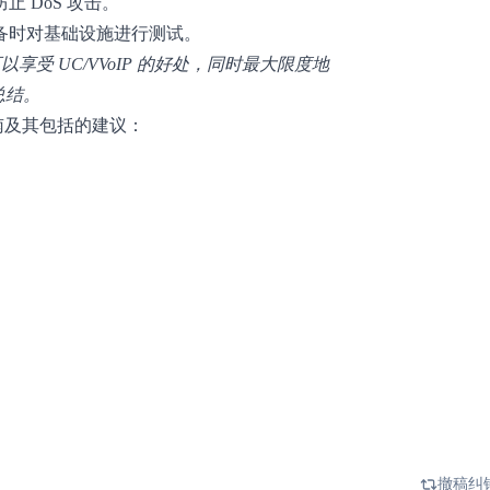
 DoS 攻击。
备时对基础设施进行测试。
受 UC/VVoIP 的好处，同时最大限度地
总结。
南及其包括的建议：
撤稿纠