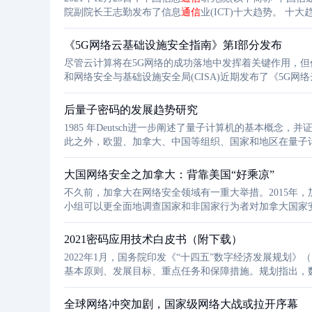
院副院长王志勤发布了信息
通信
业(ICT)十大趋势。 十大趋势以数字经济为统领，发展与治理并重，各行业数字化转型纵深推进，呈现出
数字化、绿色化和智能化发展趋势。面向未来，5G、人工
展延伸
《5G网络云基础设施安全指南》第I部分发布
尽管云计算将在5G网络的成功落地中发挥着关键作用，
和网络安全与基础设施安全局(CISA)近期发布了《5G网
后量子密码的发展趋势研究
1985 年Deutsch进一步阐述了量子计算机的基本概
此之外，欧盟、加拿大、中国等组织、国家和地区在量子计算
由 IBM 公司成功研发的 7qubit 的示例性量子计算机
大国网络安全之加拿大：背靠美国“好乘凉”
不久前，加拿大在网络安全领域有一重大举措。2015年，
小组可以更全面地调查国家和非国家行为者对加拿大国家
动。日益严重的网络安全劳动力短缺仍然是加拿大和全世
2021密码应用技术白皮书（附下载）
2022年1月，国务院印发《“十四五”数字经济发展规划
基本原则、发展目标、重点任务和保障措施。规划指出，
素，以现代信息网络为主要载体，以信息
通信
技术融合应
全球网络冲突加剧，国家级网络大战或拉开序幕