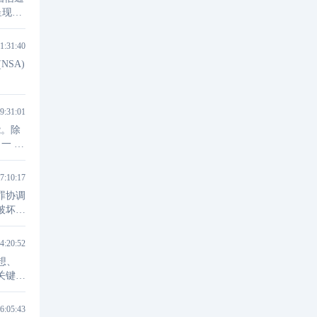
安全拓
1:31:40
(NSA)
9:31:01
能。除
一 个
7:10:17
罪协调
破坏活
4:20:52
想、
关键要
形态。
6:05:43