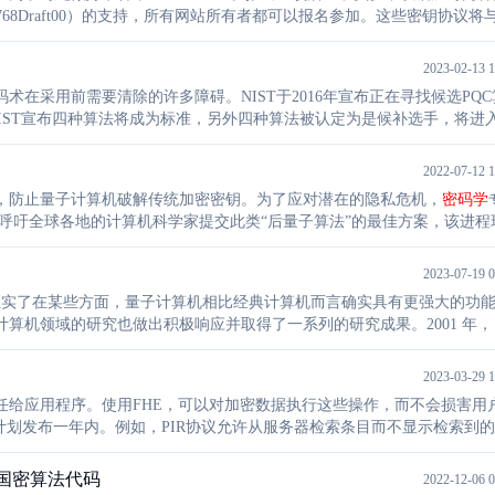
19Kyber768Draft00）的支持，所有网站所有者都可以报名参加。这些密钥协议
2023-02-13 1
在采用前需要清除的许多障碍。NIST于2016年宣布正在寻找候选PQC
，NIST宣布四种算法将成为标准，另外四种算法被认定为是候补选手，将进
它需要向公众提供额外的信息，称为辅助扭转点。然后，这种同构可以重构S
2022-07-12 1
，防止量子计算机破解传统加密密钥。为了应对潜在的隐私危机，
密码学
ST呼吁全球各地的计算机科学家提交此类“后量子算法”的最佳方案，该进程
5日公布。
2023-07-19 0
念，并证实了在某些方面，量子计算机相比经典计算机而言确实具有更强大的功
机领域的研究也做出积极响应并取得了一系列的研究成果。2001 年， 
成功领跑了该领域的研究。
2023-03-29 1
任给应用程序。使用FHE，可以对加密数据执行这些操作，而不会损害用
SA计划发布一年内。例如，PIR协议允许从服务器检索条目而不显示检索到
控。这将潜在的敏感客户数据暴露给云供应商。e1和e2被称为误差
献国密算法代码
2022-12-06 0