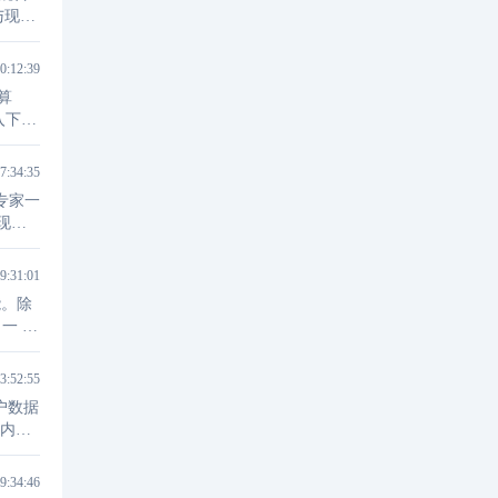
将与现有
0:12:39
算
入下一
IKE
7:34:35
专家一
现已
9:31:01
能。除
一 个
3:52:55
户数据
的内
9:34:46