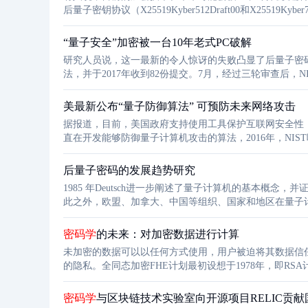
后量子密钥协议（X25519Kyber512Draft00和X255
的加密方案一起工作，以确保兼容性。
“量子安全”加密被一台10年老式PC破解
研究人员说，这一最新的令人惊讶的失败凸显了后量子密码术
法，并于2017年收到82份提交。7月，经过三轮审查后
轮的筛选。然而，SIKE的一个弱点是，为了使其工作，
用来加密消息的密钥。
美最新公布“量子防御算法” 可预防未来网络攻击
据报道，目前，美国政府支持使用工具保护互联网安全性
直在开发能够防御量子计算机攻击的算法，2016年，NI
达到一个“重大里程碑”，首批4项推荐加密算法方案于7月
后量子密码的发展趋势研究
1985 年Deutsch进一步阐述了量子计算机的基本概
此之外，欧盟、加拿大、中国等组织、国家和地区在量子计算
由 IBM 公司成功研发的 7qubit 的示例性量子计算机
密码学
的未来：对加密数据进行计算
未加密的数据可以以任何方式使用，用户被迫将其数据信
的隐私。全同态加密FHE计划最初设想于1978年，即R
容。实际上，Microsoft Edge将FHE应用于密码监
密码学
与区块链技术实验室向开源项目RELIC贡