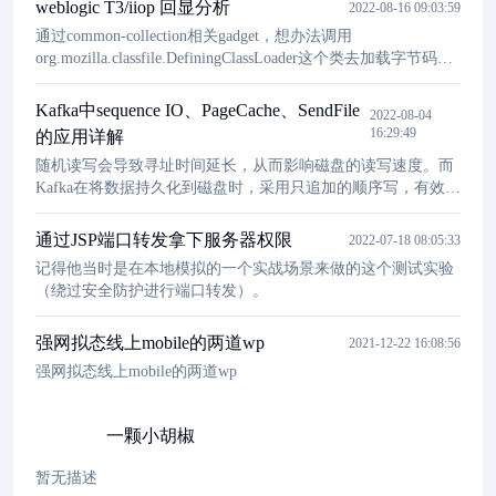
weblogic T3/iiop 回显分析
2022-08-16 09:03:59
法进行MBean的添加。
通过common-collection相关gadget，想办法调用
org.mozilla.classfile.DefiningClassLoader这个类去加载字节码。
然后通过T3协议的反序列化漏洞发送给待攻击weblogic服务
器。
Kafka中sequence IO、PageCache、SendFile
2022-08-04
16:29:49
的应用详解
随机读写会导致寻址时间延长，从而影响磁盘的读写速度。而
Kafka在将数据持久化到磁盘时，采用只追加的顺序写，有效降
低了寻址时间，提高效率。当读操作发生时，先从PageCache中
查找，如果发生缺页才进行磁盘调度，最终返回需要的数据。
通过JSP端口转发拿下服务器权限
2022-07-18 08:05:33
对应到Kafka生产和消费消息中：producer把消息发到broker
记得他当时是在本地模拟的一个实战场景来做的这个测试实验
后，数据并不是直接落入磁盘的，而是先进入PageCache。
（绕过安全防护进行端口转发）。
强网拟态线上mobile的两道wp
2021-12-22 16:08:56
强网拟态线上mobile的两道wp
一颗小胡椒
暂无描述