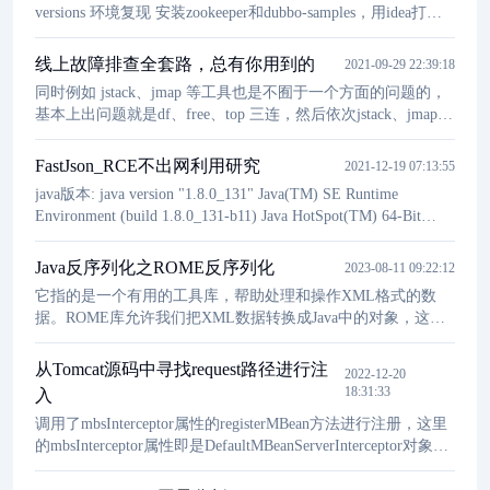
versions 环境复现 安装zookeeper和dubbo-samples，用idea打开
dubbo-samples-api，然后修改其中的pom.xml如下： 注意，
dubbo-common必须 ≤2.7.3版本。在Dubbo<=2.7.3中fastjson的版
线上故障排查全套路，总有你用到的
2021-09-29 22:39:18
本≤1.2.46 ，这也是我们这个洞的利用点，不过这里复现使用的
同时例如 jstack、jmap 等工具也是不囿于一个方面的问题的，
更高版本所以需要添加依赖，
com.alibabagroupId>
基本上出问题就是df、free、top 三连，然后依次jstack、jmap伺
fastjsonartifactId>
1.2.46version>dependency>. 案例漏洞分析
候，具体问题具体分析即可。CPU 异常往往还是比较好定位
FTS反序列化FTS反序列化发生在RPC协议反序列化。
的。
FastJson_RCE不出网利用研究
2021-12-19 07:13:55
java版本: java version "1.8.0_131" Java(TM) SE Runtime
Environment (build 1.8.0_131-b11) Java HotSpot(TM) 64-Bit
Server VM (build 25.131-b11, mixed mode)
Java反序列化之ROME反序列化
2023-08-11 09:22:12
它指的是一个有用的工具库，帮助处理和操作XML格式的数
据。ROME库允许我们把XML数据转换成Java中的对象，这样
我们可以更方便地在程序中操作数据。另外，它也支持将Java
对象转换成XML数据，这样我们就可以把数据保存成XML文件
从Tomcat源码中寻找request路径进行注
2022-12-20
或者发送给其他系统。
18:31:33
入
调用了mbsInterceptor属性的registerMBean方法进行注册，这里
的mbsInterceptor属性即是DefaultMBeanServerInterceptor对象，
跟进一下。最后调用了registerWithRepository进行进一步的注
册。在这个方法中，调用了该类的repository属性的addMBean方