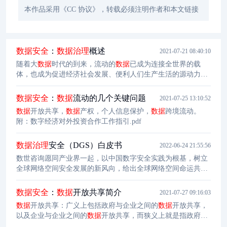
本作品采用《CC 协议》，转载必须注明作者和本文链接
数据安全
：
数据
治理
概述
2021-07-21 08:40:10
随着大
数据
时代的到来，流动的
数据
已成为连接全世界的载
体，也成为促进经济社会发展、便利人们生产生活的源动力。
伴随着
数据
流动，尤其是为了解决流动过程中产生的一系列问
题，“
数据
治理
”一词逐渐兴起。而要了解
数据
治理
，还得从
数
数据安全
：
数据
流动的几个关键问题
2021-07-25 13:10:52
据
、
治理
这些基本概念说起。
数据
开放共享，
数据
产权，个人信息保护，
数据
跨境流动。
附：数字经济对外投资合作工作指引.pdf
数据
治理
安全（DGS）白皮书
2022-06-24 21:55:56
数世咨询愿同产业界一起，以中国数字安全实践为根基，树立
全球网络空间安全发展的新风向，给出全球网络空间命运共同
体的中国答案。
数据安全
：
数据
开放共享简介
2021-07-27 09:16:03
数据
开放共享：广义上包括政府与企业之间的
数据
开放共享，
以及企业与企业之间的
数据
开放共享，而狭义上就是指政府
数
据
开放共享。