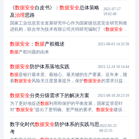
《
数据安全
白皮书》：
数据安全
总体策略
2021-07-17
19:02:49
及
治理
思路
国家工业信息安全发展研究中心作为国家级信息安全研究和推
进机构，联合华为技术有限公司共同研究编制了《
数据安全
白
皮书》，全面分析了我国
数据安全
产业基础、防护关键技术、
法律法规体系现状，从提升
数据安全
产业基础能力、加快研究
数据安全
：
数据
产权概述
2021-08-03 14:33:59
和应用
数据安全
防护技术、强化法律法规在
数据安全
主权的支
数据
产权问题的由来
撑保障作用等三方面展望
数据安全
发展未来，提出了
数据安全
发展倡议，为行业发展提供借鉴和参考，积极推动我国
数据
治
数据安全
防护体系落地实践
理
工作有序开展。
2021-12-24 10:14:44
数据
是银行最本质、最核心、最关键的生产要素。近年来，随
着
数据安全
风险关注度显著提升，保护
数据安全
的需求日益凸
显。当前，《
数据
安全法》《个人信息保护法》已正式实施，
《金融科技（FinTech）发展规划（2019-2021）》《银行业金
数据安全
分类分级需求下的解决方案
2021-09-18 20:23:19
融机构
数据
治理
指引》《个人金融信息保护技术规范》都对
数
为了更好地促进
数据
利用和保护的平衡发展，国家监管层针
据安全
管理提出了明确要求，《金融
数据安全
数据
生命周期安
对“
数据安全
”提出了更明确、更严格的要求。
数据安全
建设已
全规范》《金融
数据安全
数据安全
分级指南》也在金融领域发
经成为企业风险管理工作的重中之重。因
数据
治理
体系庞大，
布实施
需分阶段建立健全
数据安全
分级、
数据
生命周期安全防护和
数
​​数字化时代
数据安全
防护体系的实践与思
2022-05-25
据安全
管理体系，保障企业
数据
治理
逐步合规、安全。其中，
09:25:55
考
资产梳理和
数据安全
分级是
数据安全
建设工作的首要任务。