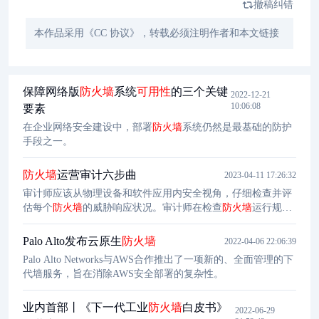
撤稿纠错
本作品采用《CC 协议》，转载必须注明作者和本文链接
保障网络版
防火墙
系统
可用性
的三个关键
2022-12-21
10:06:08
要素
在企业网络安全建设中，部署
防火墙
系统仍然是最基础的防护
手段之一。
防火墙
运营审计六步曲
2023-04-11 17:26:32
审计师应该从物理设备和软件应用内安全视角，仔细检查并评
估每个
防火墙
的威胁响应状况。审计师在检查
防火墙
运行规则
时，需要考虑以下几个问题：现有的规则库中有没有已过时的
规则策略？执行风险评估发现潜在的问题风险评估是开展
防火
Palo Alto发布云原生
防火墙
2022-04-06 22:06:39
墙
运营审计工作中不可缺少的关键性要求。
Palo Alto Networks与AWS合作推出了一项新的、全面管理的下
代墙服务，旨在消除AWS安全部署的复杂性。
业内首部丨《下一代工业
防火墙
白皮书》
2022-06-29