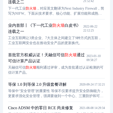
21:52:42
连载之二
下一代工业
防火墙
，对应英文翻译为Next Industry Firewall，简
写为NIFW。下面从技术要求、核心功能、扩展功能和成熟度
评估四个方面定义下一代工业
防火墙
。
业内首部丨《下一代工业
防火墙
白皮书》
2022-06-22
22:12:25
连载之一
工业互联网让3类企业、7大主体之间建立了9种方式的互联，
工业互联网安全也在推动安全产品的更新换代。
首批官方权威认证！天融信可信
防火墙
通过
2023-01-10
09:58:27
可信计算产品认证
天融信可信
防火墙
顺利通过评审，成为首批通过认证检测的可
信计算产品。
等保 1.0 到等保 2.0 升级套餐详解
2020-09-24 17:32:21
等保中“安全管理”的重要性 等保不仅要求提升安全防御能力，
更要求强化安全管理，强调要做到一个中心、三重防护和可控
可管。
Cisco ADSM 中的零日 RCE 尚未修复
2021-08-08 14:29:34