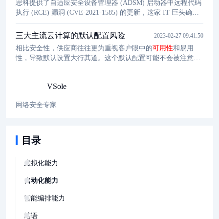
思科提供了自适应安全设备管理器 (ADSM) 启动器中远程代码
执行 (RCE) 漏洞 (CVE-2021-1585) 的更新，这家 IT 巨头确认
该漏洞尚未得到解决。
三大主流云计算的默认配置风险
2023-02-27 09:41:50
相比安全性，供应商往往更为重视客户眼中的
可用性
和易用
性，导致默认设置大行其道。这个默认配置可能不会被注意
到，因为其处在两个不同的交叉口。但即使启用了这一默认设
置，EMR还是暴露了22和8088端口，这两个端口可以用于远程
VSole
代码执行。由于服务账户用于为GCP中的服务赋予执行授权
API调用的能力，创建时的默认设置常被误用。默认设置往往
网络安全专家
会留下盲点，达到真正的安全需要付出努力和长期维护。
目录
虚拟化能力
自动化能力
智能编排能力
结语