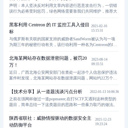
声明：本人坚决反对利用文章内容进行恶意攻击行为，一切错
误行为必将受到惩罚，绿色网络需要靠我们共同维护，推荐大
黑客利用 Centreon 的 IT 监控工具入侵目
2021-02-16
15:15:31
标
与俄罗斯有关联的国家支持的威胁者SandWorm被认为与一项
为期三年的秘密行动有关，该行动利用一种名为Centreon的IT
监控工具来入侵目标。此外，ANSSI的调查显示，为了连接到
Web
Shell
，使用了常见的VPN服务，在C2基础结构中存在重
北海某网站存在数据泄密问题，被罚20
2023-08-14
叠，从而将操作连接到Sandworm。ANSSI警告说：“因此，建
09:35:51
万！
议在漏洞公开并发布纠正补丁后立即更新应用程序。”
近日，广西北海公安网安部门在查处一起涉个人信息保护违法
案件时发现，北海某网站存在数据泄露问题，网站约22万个人
信息数据被挂在境外论坛售卖。
【技术分享】从一道题浅谈污点分析
2022-01-13 16:06:36
之前在强网杯做过一道popmaster,在打SCTF又遇到这种类型的
题目，简单总结一下这类题目的思路和一些暴力取巧的做法。
陕西省联社：威胁情报驱动的数据安全主
2021-12-23
19:23:24
动防御平台