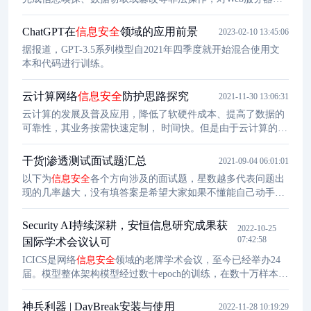
成巨大危害。
Webshell
恶意软件是一种长期存在的普遍威胁，
能够绕过很多安全工具的检测。许多研究人员在
Webshell
检测
ChatGPT在
信息安全
领域的应用前景
2023-02-10 13:45:06
领域进行了深入研究，并提出了一些卓有成效的方法。本文以
据报道，GPT-3.5系列模型自2021年四季度就开始混合使用文
PHP
Webshell
为例。
本和代码进行训练。
云计算网络
信息安全
防护思路探究
2021-11-30 13:06:31
云计算的发展及普及应用，降低了软硬件成本、提高了数据的
可靠性，其业务按需快速定制， 时间快。但是由于云计算的开
放及共享虚拟特性，使得存贮其上的信息必然面临
信息安全
的
挑战。怎样才能使得云计算安全运行于互联网中是大家一直在
干货|渗透测试面试题汇总
2021-09-04 06:01:01
探讨的问题。针对互联网环境中云计算运 行的传统及固有安全
以下为
信息安全
各个方向涉及的面试题，星数越多代表问题出
问题，我们进行了详细的阐述，并提出了科学、有效的
信息安
现的几率越大，没有填答案是希望大家如果不懂能自己动手找
全
防护方案，希 望对云计算运行以及互联网的健康发展起到积
到答案，祝各位都能找到满意的工作:) 注:做这个List的目标不
极作用。
是全，因为无论如何都不可能覆盖所有的面试问题，更多的还
Security AI持续深耕，安恒信息研究成果获
2022-10-25
是希望由点达面，查漏补缺。
07:42:58
国际学术会议认可
ICICS是网络
信息安全
领域的老牌学术会议，至今已经举办24
届。模型整体架构模型经过数十epoch的训练，在数十万样本的
测试中，其综合表现F1-score超过了3种
webshell
检测工具和3种
基于深度学习的
webshell
检测模型。
神兵利器 | DayBreak安装与使用
2022-11-28 10:19:29