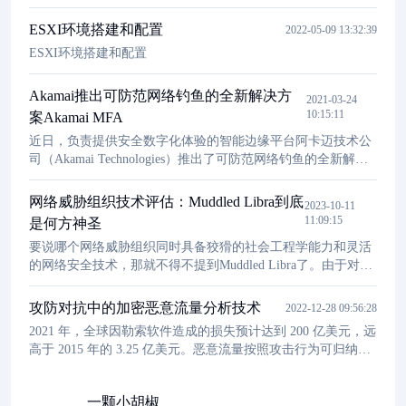
ESXI环境搭建和配置
2022-05-09 13:32:39
ESXI环境搭建和配置
Akamai推出可防范网络钓鱼的全新解决方
2021-03-24
10:15:11
案Akamai MFA
近日，负责提供安全数字化体验的智能边缘平台阿卡迈技术公
司（Akamai Technologies）推出了可防范网络钓鱼的全新解决
方案Akamai MFA，旨在使企业能够快速部署FIDO2多因素身份
验证（MFA），而无需部署和管理硬件安全密钥。Akamai
网络威胁组织技术评估：Muddled Libra到底
2023-10-11
MFA使用智能手机应用程序将现有智能手机转变为硬件安全密
11:09:15
是何方神圣
钥，进而实现流畅的用户体验。
要说哪个网络威胁组织同时具备狡猾的社会工程学能力和灵活
的网络安全技术，那就不得不提到Muddled Libra了。由于对企
业信息技术有着深入的了解，即使你的组织机构拥有完善的传
统网络防御系统，Muddled Libra也会对你产生巨大的威胁。
攻防对抗中的加密恶意流量分析技术
2022-12-28 09:56:28
2021 年，全球因勒索软件造成的损失预计达到 200 亿美元，远
高于 2015 年的 3.25 亿美元。恶意流量按照攻击行为可归纳为
以下 3 种类型。攻击行为包括扫描探测、暴力破解等。相比按
照恶意流量攻击行为划分，学术界更侧重于根据恶意流量的内
一颗小胡椒
容特征、数据流特征及网络连接行为特征等具体特征进行划