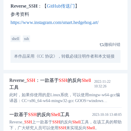
Reverse_SSH
：【
GitHub传送门
】
参考资料
https://www.instagram.com/smart.hedgehog.art/
shell
ssh
撤稿纠错
本作品采用《CC 协议》，转载必须注明作者和本文链接
Reverse_
SSH
：一款基于
SSH
的反向
Shell
2022-11-22
10:32:26
工具
此时，如果你使用的是Linux系统，可以使用mingw-w64-gcc编
译器：CC=x86_64-w64-mingw32-gcc GOOS=windows
RSSH_HOMESERVER=192.168.1.1:2343 make client_dll. 当
RSSH服务器启用了Webserver之后，我们也可以使用下列命令
一款基于
SSH
的反向
Shell
工具
2023-10-16 13:48:05
进行编译：./server --webserver :3232. 这种情况适用于无文件注
Reverse_
SSH
上一款基于
SSH
的反向
Shell
工具，在该工具的帮助
入的场景。WebhookRSSH服务器可以通过命令行终端接口并使
下，广大研究人员可以使用
SSH
来实现反向
Shell
。
用webhook命令发送原始HTTP请求。