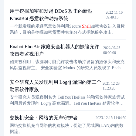
用于挖掘加密和发起 DDoS 攻击的新型
2022-11-16
09:49:15
KmsdBot 恶意软件劫持系统
一个新发现的规避恶意软件利用Secure
Shell
加密协议进入目标
系统，目的是挖掘加密货币并实施分布式拒绝服务攻击。
Enabot Ebo Air 家庭安全机器人的缺陷允许
2022-07-25
00:00:00
攻击者监视用户
如果被利用，该漏洞可能允许攻击者劫持设备的摄像头和麦克
风以监视房主。 安全实验室 Modux 的研究人员发现了 Enabot
的 Ebo Air 智能机器人的一个缺陷，该机器人旨在娱乐您的整
个家庭和宠物。根据 Modux 研究人员的发现，攻击者可以通过
安全研究人员发现利用 Log4j 漏洞的第二个
2021-12-23
利用该漏洞并监视居住者/用户来轻松入侵智能机器人。
15:23:20
勒索软件家族
安全研究人员观察到名为 TellYouThePass 的勒索软件家族尝试
利用最近发现的 Log4j 高危漏洞。TellYouThePass 勒索软件家
族被认为年代比较悠久且基本不活跃，在广泛使用的 Log4j 日
志框架发现漏洞之后，该勒索软件家族再次活跃。研究人员表
交换机安全：网络的无声守护者
2023-12-15 11:04:59
示，继 Khonsari 勒索软件之后，TellYouThePass 成为第二个被
网络交换机充当网络的构建模块，促进了局域网(LAN)内的数
观察到利用 Log4j 漏洞（被称为Log4Shel
据流。